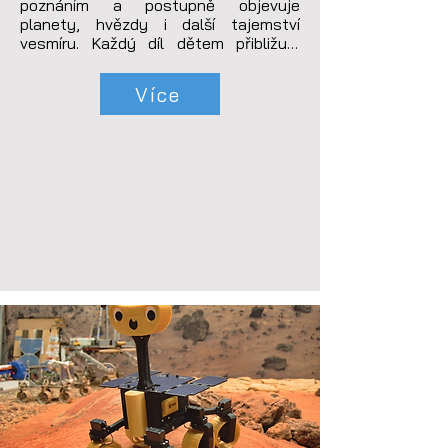
poznáním a postupně objevuje 
planety, hvězdy i další tajemství 
vesmíru. Každý díl dětem přibližuje 
nové téma a pomáhá jim lépe 
porozumět tomu, jak vesmír funguje.
Více