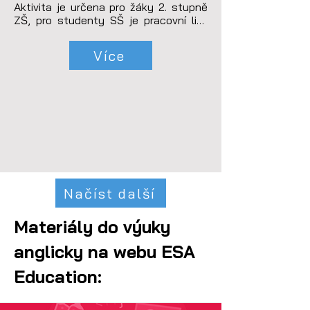
Aktivita je určena pro žáky 2. stupně 
ZŠ, pro studenty SŠ je pracovní list 
rozšířen o výpočet kinetické energie 
asteroidu v okamžiku impaktu.
Více
Načíst další
Materiály do výuky
anglicky na webu ESA
Education: