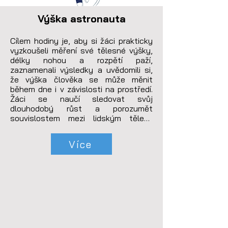
Výška astronauta
Cílem hodiny je, aby si žáci prakticky 
vyzkoušeli měření své tělesné výšky, 
délky nohou a rozpětí paží, 
zaznamenali výsledky a uvědomili si, 
že výška člověka se může měnit 
během dne i v závislosti na prostředí. 
Žáci se naučí sledovat svůj 
dlouhodobý růst a porozumět 
souvislostem mezi lidským tělem, 
gravitací a podmínkami, v nichž lidé žijí.
Více