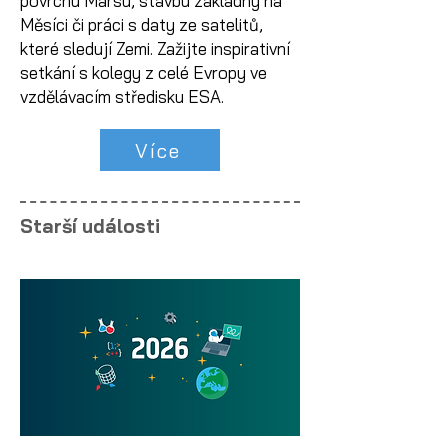
povrchu Marsu, stavbu základny na
Měsíci či práci s daty ze satelitů,
které sledují Zemi. Zažijte inspirativní
setkání s kolegy z celé Evropy ve
vzdělávacím středisku ESA.
Více
Starší události