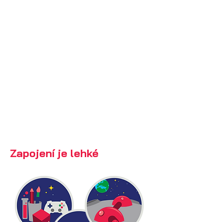
18
. září 2026
Konec ročníku 2026/2027:
26.
července 2027
Po odevzdání:
kontrola ESA 2–5
týdnů; po schválení publikace v
galerii a certifikáty.
Kdo podává:
učitel/vychovatel/rodič jako
vedoucí týmu.
Kontakt:
Vjačeslav Petraševskij
,
olomouc@eserocz.cz
Zapojení je lehké