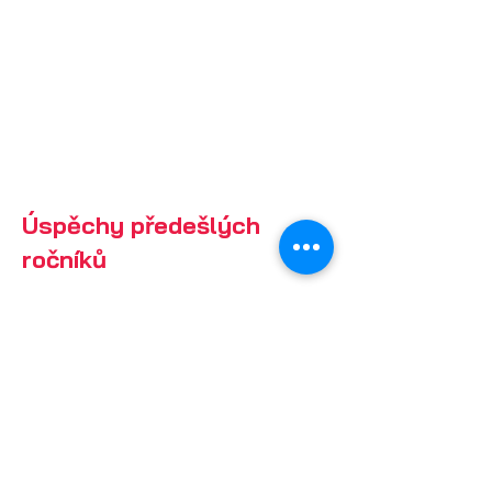
Úspěchy předešlých
ročníků
V předchozích ročnících Moon Camp
Challenge dosáhly týmy z České
republiky několika úspěchů:
Rok 2022/23
– tým
MRLB
z
pražského Gymnázia nad Alejí získal
první místo v kategorii Pioneers s
projektem, který odborníky zaujal
mimo jiné tím, že je se současnými