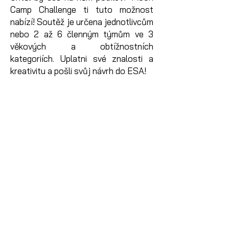
Camp Challenge ti tuto možnost
nabízí! Soutěž je určena jednotlivcům
nebo 2 až 6 členným týmům ve 3
věkových a obtížnostních
kategoriích. Uplatni své znalosti a
kreativitu a pošli svůj návrh do ESA!
Rychlá fakta
Velikost týmu:
1 – 6 členů +
mentor
Věk:
do 19 let (včetně).
Formát odevzdání:
krátký popis
projektu + alespoň 1
obrázek/snímek; volitelně odkaz
na web/článek/video/3D objekt.
Jazyk:
dle volby (čeština v
pořádku).
Začátek ročníku 2026/2027: