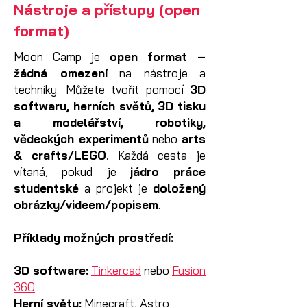
Nástroje a přístupy (open
format)
Moon Camp je
open format –
žádná omezení
na nástroje a
techniky. Můžete tvořit pomocí
3D
softwaru, herních světů, 3D tisku
a modelářství, robotiky,
vědeckých experimentů
nebo
arts
& crafts/LEGO
. Každá cesta je
vítaná, pokud je
jádro práce
studentské
a projekt je
doložený
obrázky/videem/popisem
.
Příklady možných prostředí:
3D software:
Tinkercad
nebo
Fusion
360
Herní světy:
Minecraft, Astro