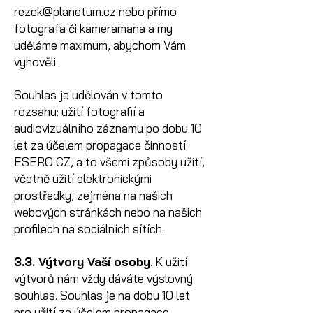
rezek@planetum.cz
nebo přímo
fotografa či kameramana a my
uděláme maximum, abychom Vám
vyhověli.
Souhlas je udělován v tomto
rozsahu: užití fotografií a
audiovizuálního záznamu po dobu 10
let za účelem propagace činností
ESERO CZ, a to všemi způsoby užití,
včetně užití elektronickými
prostředky, zejména na našich
webových stránkách nebo na našich
profilech na sociálních sítích.
3.3. Výtvory Vaší osoby
. K užití
výtvorů nám vždy dáváte výslovný
souhlas. Souhlas je na dobu 10 let
pro užití za účelem propagace