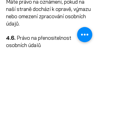
Máte právo na oznámení, pokud na
naší straně dochází k opravě, výmazu
nebo omezení zpracování osobních
údajů.
4.6.
Právo na přenositelnost
osobních údajů
Máte právo na přenositelnost Vašich
osobních údajů, a to ve
strukturovaném, běžně používaném a
strojově čitelném formátu, a právo o
předání těchto údajů jinému správci.
V případě, že by výkonem tohoto
práva mohlo dojít k nepříznivému
dotčení práv a svobod třetích osob,
nelze Vaší žádosti vyhovět.
4.7.
Právo na odvolání souhlasu se
zpracováním osobních údajů