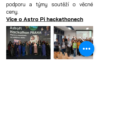
podporu a týmy soutěží o věcné
ceny.
Více o Astro Pi hackathonech
Podmínky splnění pro ocenění
Space Hero
a
Space Ambassador
Uchazeč o titul Space Hero
musí