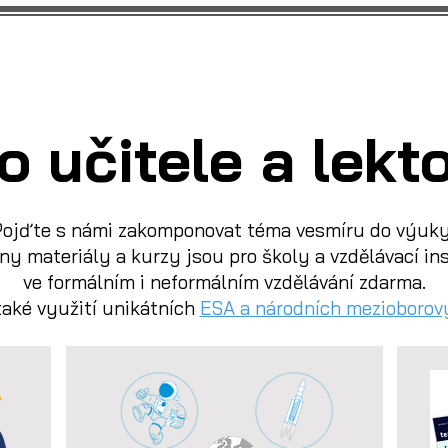
Pro učitele
Soutěže a 
o učitele a lekt
Pojďte s námi zakomponovat téma vesmíru do výuky
y materiály a kurzy jsou pro školy a vzdělávací in
ve formálním i neformálním vzdělávání zdarma.
 také využití unikátních
ESA a národních mezioborov