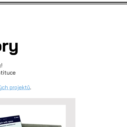
projekty
Kalendář
Ocenění
Space Mapa
O nás
ory
!
stituce
ých projektů
.