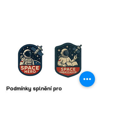
Přípravná mise: 6. – 10. listopadu
2026
Simulovaná mise (finále): 7. – 11.
prosince 2026
Podmínky splnění pro
ocenění
Space Hero
a
Space
Ambassador
Uchazeč o titul Space Hero
musí
být členem posádky finální
stohodinové simulace.