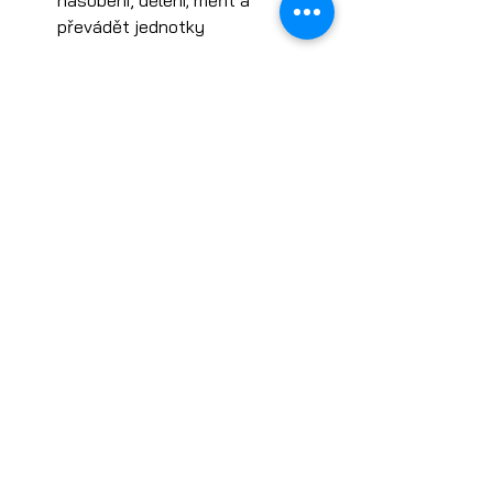
násobení, dělení; měřit a 
převádět jednotky
Voda-na-Mesici
.pdf
Download PDF • 1.49MB
ESERO Česká republika je projekt Evropské
kosmické agentury ESA realizovaný ve
spolupráci s českými partnery.