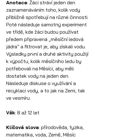
Anotace
: Žáci stráví jeden den 
zaznamenáváním toho, kolik vody 
přibližně spotřebují na různé činnosti. 
Poté následuje samotný experiment 
ve třídě, kde žáci budou používat 
předem připravená „měsíční ledová 
jádra“ a filtrovat je, aby získali vodu. 
Výsledky první a druhé aktivity použijí 
k výpočtu, kolik měsíčního ledu by 
potřebovali na Měsíci, aby měli 
dostatek vody na jeden den. 
Následuje diskuse o využívání a 
recyklaci vody, a to jak na Zemi, tak 
ve vesmíru.
Věk
: 8 až 12 let
Klíčová slova
: přírodověda, fyzika, 
matematika, voda, Země, Měsíc