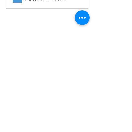
ESERO Česká republika je projekt Evropské
kosmické agentury ESA realizovaný ve
spolupráci s českými partnery.
© 2026 ESERO Česká republika ●