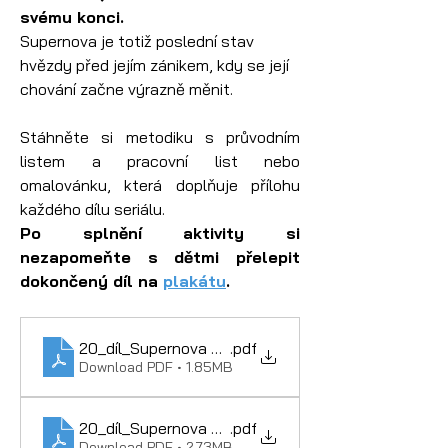
svému konci.
Supernova je totiž poslední stav 
hvězdy před jejím zánikem, kdy se její 
chování začne výrazně měnit.
Stáhněte si metodiku s průvodním 
listem a pracovní list nebo 
omalovánku, která doplňuje přílohu 
každého dílu seriálu.
Po splnění aktivity si 
nezapomeňte s dětmi přelepit 
dokončený díl na 
plakátu
.
20_díl_Supernova – metodika
.pdf
Download PDF • 1.85MB
20_díl_Supernova – pracovní listy
.pdf
Download PDF • 2.73MB