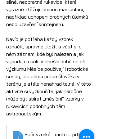
silné, neobratné rukavice, které 
výrazně ztěžují jemnou manipulaci, 
například uchopení drobných úlomků 
nebo uzavření kontejneru.
Navíc je potřeba každý vzorek 
označit, správně uložit a vést si o 
něm záznam, kde byl nalezen a jak 
vypadalo okolí. V dnešní době se při 
výzkumu Měsíce používají i robotické 
sondy, ale přímá práce člověka v 
terénu je stále nenahraditelná. V této 
aktivitě si vyzkoušíte, jak náročné 
může být sbírat „měsíční“ vzorky v 
rukavicích podobných těm 
astronautským.
Sběr vzorků - metodika
.pdf