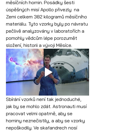
měsíčních hornin. Posádky šesti 
úspěšných misí Apollo přivezly  na 
Zemi celkem 382 kilogramů měsíčního 
materiálu. Tyto vzorky byly po návratu 
pečlivě analyzovány v laboratořích a 
pomohly vědcům lépe porozumět 
složení, historii a vývoji Měsíce.
Sbírání vzorků není tak jednoduché, 
jak by se mohlo zdát. Astronauti musí 
pracovat velmi opatrně, aby se 
horniny neznečistily, a aby se vzorky 
nepoškodily. Ve skafandrech nosí 