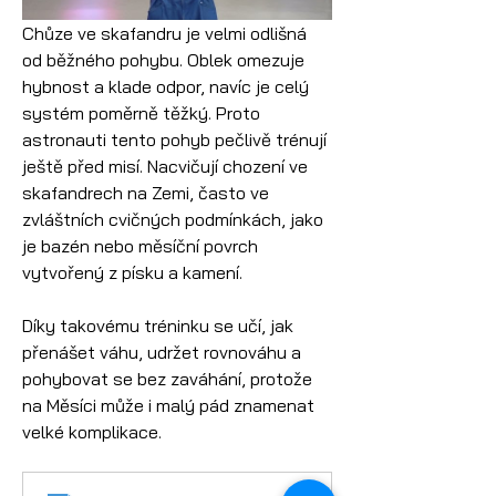
Chůze ve skafandru je velmi odlišná 
od běžného pohybu. Oblek omezuje 
hybnost a klade odpor, navíc je celý 
systém poměrně těžký. Proto 
astronauti tento pohyb pečlivě trénují 
ještě před misí. Nacvičují chození ve 
skafandrech na Zemi, často ve 
zvláštních cvičných podmínkách, jako 
je bazén nebo měsíční povrch 
vytvořený z písku a kamení.
Díky takovému tréninku se učí, jak 
přenášet váhu, udržet rovnováhu a 
pohybovat se bez zaváhání, protože 
na Měsíci může i malý pád znamenat 
velké komplikace.