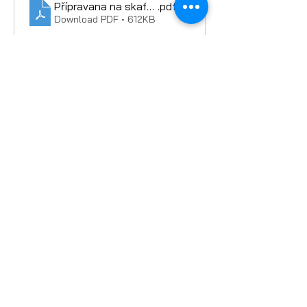
Přípravana na skafandr - metodika
.pdf
Download PDF • 612KB
Příprava na skafandr - PL
.pdf
Download PDF • 1.06MB
ESERO Česká republika je projekt Evropské
kosmické agentury ESA realizovaný ve
spolupráci s českými partnery.