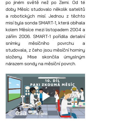
po jiném světě než po Zemi. Od té 
doby Měsíc studovalo několik satelitů 
a robotických misí. Jednou z těchto 
misí byla sonda SMART-1, která obíhala 
kolem Měsíce mezi listopadem 2004 a 
zářím 2006. SMART-1 pořídila detailní 
snímky měsíčního povrchu a 
studovala, z čeho jsou měsíční horniny 
složeny. Mise skončila úmyslným 
nárazem sondy na měsíční povrch.