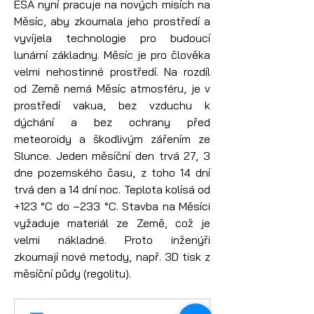
ESA nyní pracuje na nových misích na 
Měsíc, aby zkoumala jeho prostředí a 
vyvíjela technologie pro budoucí 
lunární základny. Měsíc je pro člověka 
velmi nehostinné prostředí. Na rozdíl 
od Země nemá Měsíc atmosféru, je v 
prostředí vakua, bez vzduchu k 
dýchání a bez ochrany před 
meteoroidy a škodlivým zářením ze 
Slunce. Jeden měsíční den trvá 27, 3 
dne pozemského času, z toho 14 dní 
trvá den a 14 dní noc. Teplota kolísá od 
+123 °C do –233 °C. Stavba na Měsíci 
vyžaduje materiál ze Země, což je 
velmi nákladné. Proto inženýři 
zkoumají nové metody, např. 3D tisk z 
měsíční půdy (regolitu).