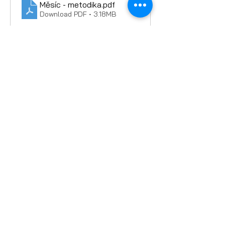
Měsíc - metodika
.pdf
Download PDF • 3.18MB
Měsíc - PL
.pdf
Download PDF • 2.10MB
ESERO Česká republika je projekt Evropské
kosmické agentury ESA realizovaný ve
spolupráci s českými partnery.