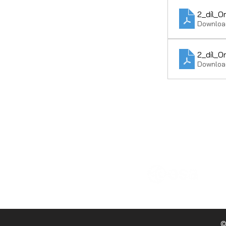
2_díl_O
Downloa
2_díl_O
Downloa
ESERO Česká republika je
©