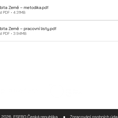
rbita Země – metodika
.pdf
d PDF • 4.31MB
rbita Země – pracovní listy
.pdf
d PDF • 3.94MB
 projekt Evropské kosmické agentury ESA realizovaný ve spolu
 2026 ESERO Česká republika ●
Zpracování osobních úda