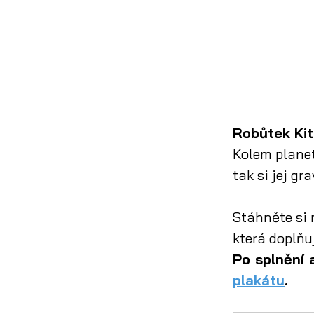
Robůtek Kit
Kolem planet
tak si jej g
Stáhněte si 
která doplňuj
plakátu
.