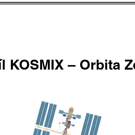
Pro učitele
Soutěže a 
díl KOSMIX – Orbita 