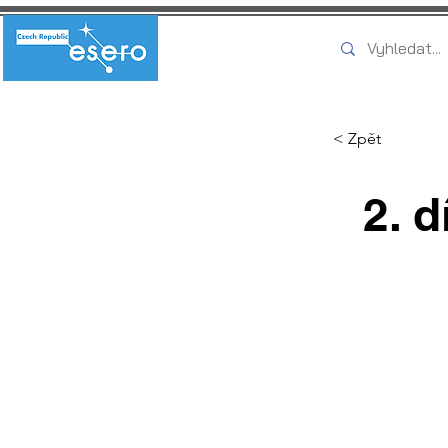
< Zpět
2. 