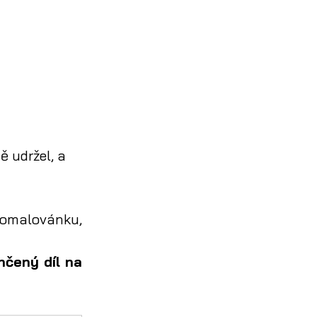
 udržel, a 
 omalovánku, 
Po splnění aktivity si nezapomeňte s dětmi přelepit dokončený díl na 