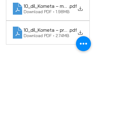
10_díl_Kometa – metodika
.pdf
Download PDF • 1.98MB
10_díl_Kometa – pracovní listy
.pdf
Download PDF • 2.74MB
ESERO Česká republika je projekt Evropské
kosmické agentury ESA realizovaný ve
spolupráci s českými partnery.