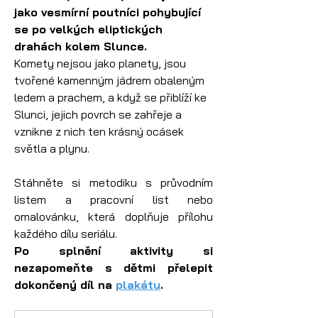
jako vesmírní poutníci pohybující 
se po velkých eliptických 
drahách kolem Slunce.
Komety nejsou jako planety, jsou 
tvořené kamenným jádrem obaleným 
ledem a prachem, a když se přiblíží ke 
Slunci, jejich povrch se zahřeje a 
vznikne z nich ten krásný ocásek 
světla a plynu.
Stáhněte si metodiku s průvodním 
listem a pracovní list nebo 
omalovánku, která doplňuje přílohu 
každého dílu seriálu.
Po splnění aktivity si 
nezapomeňte s dětmi přelepit 
dokončený díl na 
plakátu
.