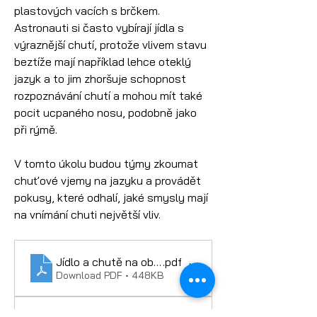
plastových vacích s brčkem. 
Astronauti si často vybírají jídla s 
výraznější chutí, protože vlivem stavu 
beztíže mají například lehce oteklý 
jazyk a to jim zhoršuje schopnost 
rozpoznávání chutí a mohou mít také 
pocit ucpaného nosu, podobně jako 
při rýmě. 
V tomto úkolu budou týmy zkoumat 
chuťové vjemy na jazyku a provádět 
pokusy, které odhalí, jaké smysly mají 
na vnímání chuti největší vliv.
Jídlo a chutě na oběžné dráze - metodika
.pdf
Download PDF • 448KB