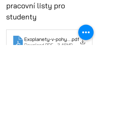
pracovní listy pro 
studenty
Exoplanety-v-pohybu
.pdf
Download PDF • 3.46MB
Jedná se o český překlad výukového 
materiálu P32 „
Exoplanets in Motion 
– Building your own exoplanetary 
system
“.
ESERO Česká republika je projekt Evropské
kosmické agentury ESA realizovaný ve
spolupráci s českými partnery.