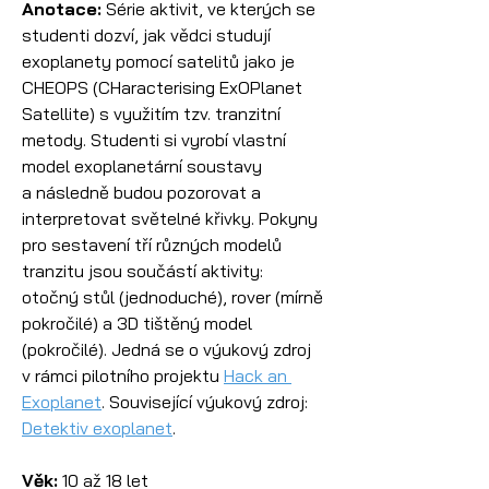
Anotace:
 Série aktivit, ve kterých se 
studenti dozví, jak vědci studují 
exoplanety pomocí satelitů jako je 
CHEOPS (CHaracterising ExOPlanet 
Satellite) s využitím tzv. tranzitní 
metody. Studenti si vyrobí vlastní 
model exoplanetární soustavy 
a následně budou pozorovat a 
interpretovat světelné křivky. Pokyny 
pro sestavení tří různých modelů 
tranzitu jsou součástí aktivity: 
otočný stůl (jednoduché), rover (mírně 
pokročilé) a 3D tištěný model 
(pokročilé). Jedná se o výukový zdroj 
v rámci pilotního projektu 
Hack an 
Exoplanet
. Související výukový zdroj: 
Detektiv exoplanet
.
Věk:
 10 až 18 let