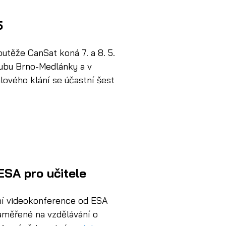
5
outěže CanSat koná 7. a 8. 5. 
lubu Brno-Medlánky a v 
lového klání se účastní šest 
ESA pro učitele
ní videokonference od ESA 
aměřené na vzdělávání o 