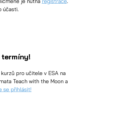
nicméně je nutná 
registrace
. 
o účasti.
 termíny!
kurzů pro učitele v ESA na 
mata Teach with the Moon a 
 se přihlásit!