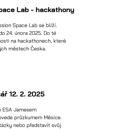
Space Lab - hackathony
ssion Space Lab se blíží. 
do 24. února 2025. Do té 
osti na hackathonech, které 
ých městech Česka.
ř 12. 2. 2025
em ESA Jamesem 
rovede průzkumem Měsíce. 
tázky nebo představit svůj 