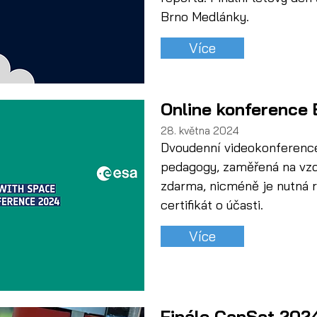
Brno Medlánky.
Více
Online konference 
28. května 2024
Dvoudenní videokonference
pedagogy, zaměřená na vzdě
zdarma, nicméně je nutná re
certifikát o účasti.
Více
Finále CanSat 202