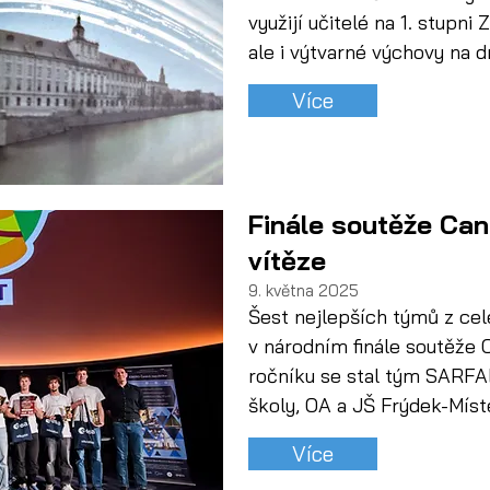
využijí učitelé na 1. stupni 
ale i výtvarné výchovy na d
Více
Finále soutěže Ca
vítěze
9. května 2025
Šest nejlepších týmů z cel
v národním finále soutěže 
ročníku se stal tým SARFA
školy, OA a JŠ Frýdek-Míst
Více