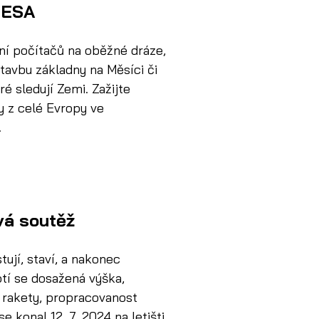
v ESA
í počítačů na oběžné dráze, 
tavbu základny na Měsíci či 
ré sledují Zemi. Zažijte 
gy z celé Evropy ve 
.
vá soutěž
ují, staví, a nakonec 
otí se dosažená výška, 
 rakety, propracovanost 
e konal 12. 7. 2024 na letišti 