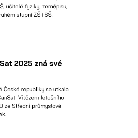
ZŠ, učitelé fyziky, zeměpisu, 
ruhém stupni ZŠ i SŠ. 
nSat 2025 zná své
é České republiky se utkalo 
CanSat. Vítězem letošního 
D ze Střední průmyslové 
ek.