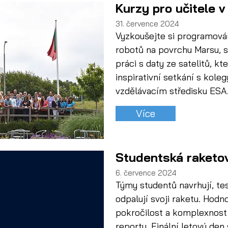
Kurzy pro učitele 
31. července 2024
Vyzkoušejte si programován
robotů na povrchu Marsu, s
práci s daty ze satelitů, kte
inspirativní setkání s kole
vzdělávacím středisku ESA
Více
Studentská raketo
6. července 2024
Týmy studentů navrhují, test
odpalují svoji raketu. Hodn
pokročilost a komplexnost
reportu. Finální letový den s