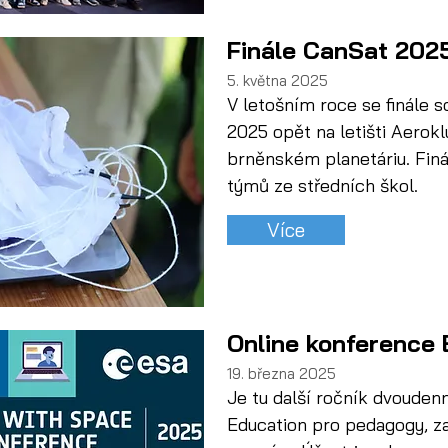
Finále CanSat 202
5. května 2025
V letošním roce se finále s
2025 opět na letišti Aerok
brněnském planetáriu. Finá
týmů ze středních škol.
Více
Online konference 
19. března 2025
Je tu další ročník dvouden
Education pro pedagogy, z