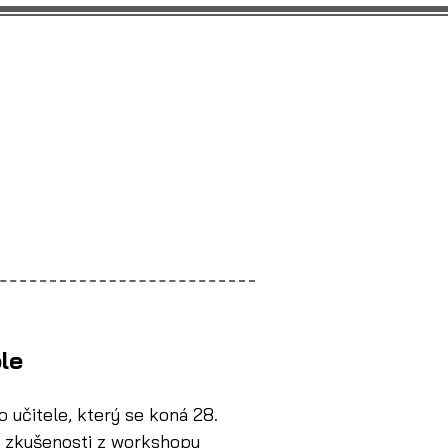
projekty
Kalendář
Ocenění
Space Mapa
O nás
le
učitele, který se koná 28. 
a zkušenosti z workshopu 