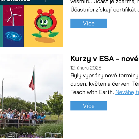
vesmíru. Účast je zdarma, 
Účastníci získají certifikát 
Více
Kurzy v ESA - nové
12. února 2025
Byly vypsány nové termíny 
duben, květen a červen. Té
Teach with Earth. 
Neváhejte
Více