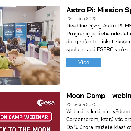
Astro Pi: Mission 
23. ledna 2025
Deadline výzvy Astro Pi: Mi
Programy je třeba odeslat 
doby můžete získat zkušen
spolupořádá ESERO v různ
Více
Moon Camp - webiná
22. ledna 2025
Webinář s lunárním vědc
Carpenterem, který vás p
Do 5. února můžete klást o