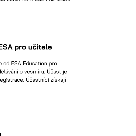
ESA pro učitele
 od ESA Education pro 
lávání o vesmíru. Účast je 
gistrace. Účastníci získají 
4